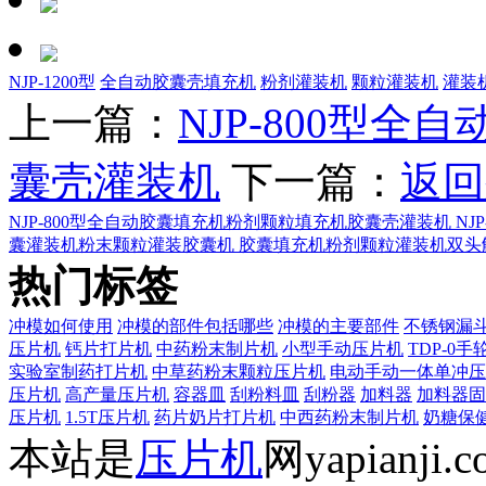
NJP-1200型
全自动胶囊壳填充机
粉剂灌装机
颗粒灌装机
灌装
上一篇：
NJP-800型
囊壳灌装机
下一篇：
返回
NJP-800型全自动胶囊填充机粉剂颗粒填充机胶囊壳灌装机
NJ
囊灌装机粉末颗粒灌装胶囊机
胶囊填充机粉剂颗粒灌装机双头
热门标签
冲模如何使用
冲模的部件包括哪些
冲模的主要部件
不锈钢漏
压片机
钙片打片机
中药粉末制片机
小型手动压片机
TDP-0
实验室制药打片机
中草药粉末颗粒压片机
电动手动一体单冲压
压片机
高产量压片机
容器皿
刮粉料皿
刮粉器
加料器
加料器固
压片机
1.5T压片机
药片奶片打片机
中西药粉末制片机
奶糖保
本站是
压片机
网yapianj