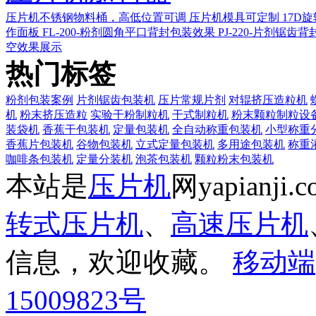
压片机不锈钢物料桶，高低位置可调
压片机模具可定制
17D
作面板
FL-200-粉剂圆角平口背封包装效果
PJ-220-片剂锯齿
空效果展示
热门标签
粉剂包装案例
片剂锯齿包装机
压片常规片剂
对辊挤压造粒机
机
粉末挤压造粒
实验干粉制粒机
干式制粒机
粉末颗粒制粒设
装袋机
香蕉干包装机
定量包装机
全自动称重包装机
小型称重
香蕉片包装机
谷物包装机
立式定量包装机
多用途包装机
称重
咖啡条包装机
定量分装机
泡茶包装机
颗粒粉末包装机
本站是
压片机
网yapianj
转式压片机
、
高速压片机
信息，欢迎收藏。
移动端
15009823号