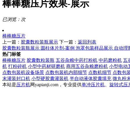
棒棒糖压片效果-展示
已浏览：
次
棒棒糖压片
上一篇：
胶囊数粒装瓶展示
下一篇：
返回列表
胶囊数粒装瓶展示
圆柱体片剂-案例
泡罩包装样品展示
自动理
热门标签
棒棒糖压片
胶囊数粒装瓶
五谷杂粮中药打粉机
中药磨粉机
五
机
打粉碎机
小型中药材研磨机
商用五谷杂粮磨粉机
小型电动
点数包装机设备场景
点数包装机内部细节
点数机细节
点数包
末灌装封口机
小型硬胶囊灌装机
半自动液体胶囊填充
微丸粉
本站是
压片机
网yapianji.com，专业提供
单冲压片机
、
旋转式压