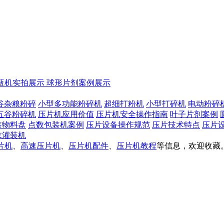
瓶机实拍展示
球形片剂案例展示
谷杂粮粉碎
小型多功能粉碎机
超细打粉机
小型打碎机
电动粉碎
五谷粉碎机
压片机应用价值
压片机安全操作指南
叶子片剂案例
装物料盘
点数包装机案例
压片设备操作规范
压片技术特点
压片
末灌装机
片机
、
高速压片机
、
压片机配件
、
压片机教程
等信息，欢迎收藏