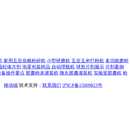
机
家用五谷杂粮粉碎机
小型研磨机
五谷玉米打粉机
多功能磨粉
圆柱体片剂
泡罩包装样品
自动理瓶机
球形片剂展示
片剂案例
设备操作要点
胶囊粉末灌装机
微丸胶囊灌装机
实验室胶囊机
粉
。
移动端
技术支持：
联系我们
沪ICP备15009823号