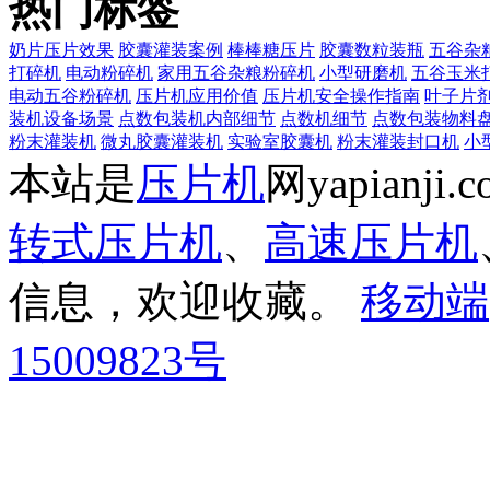
热门标签
奶片压片效果
胶囊灌装案例
棒棒糖压片
胶囊数粒装瓶
五谷杂
打碎机
电动粉碎机
家用五谷杂粮粉碎机
小型研磨机
五谷玉米
电动五谷粉碎机
压片机应用价值
压片机安全操作指南
叶子片
装机设备场景
点数包装机内部细节
点数机细节
点数包装物料
粉末灌装机
微丸胶囊灌装机
实验室胶囊机
粉末灌装封口机
小
本站是
压片机
网yapianj
转式压片机
、
高速压片机
信息，欢迎收藏。
移动端
15009823号